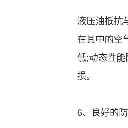
液压油抵抗
在其中的空
低;动态性
损。
6、良好的