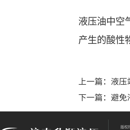
液压油中空
产生的酸性
上一篇：
液压
下一篇：
避免
版权