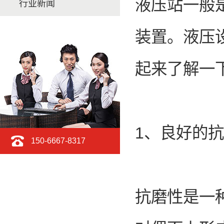
液压站一般
行业新闻
装置。液压
起来了解一下
1、良好的
150-6667-8317
抗磨性是一