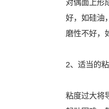
对偶面上形
好，如硅油
磨性不好，
2、适当的
粘度过大将