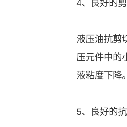
4、良好的
液压油抗剪
压元件中的
液粘度下降
5、良好的